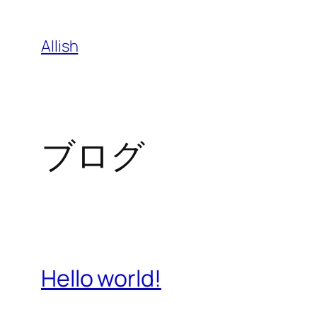
内
容
Allish
を
ス
キ
ッ
ブログ
プ
Hello world!