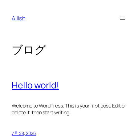
内
容
Allish
を
ス
キ
ッ
ブログ
プ
Hello world!
Welcome to WordPress. This is your first post. Edit or
delete it, then start writing!
7月 28, 2026