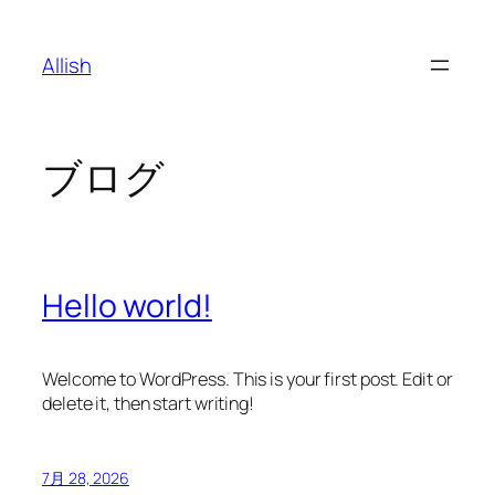
内
容
Allish
を
ス
キ
ッ
ブログ
プ
Hello world!
Welcome to WordPress. This is your first post. Edit or
delete it, then start writing!
7月 28, 2026