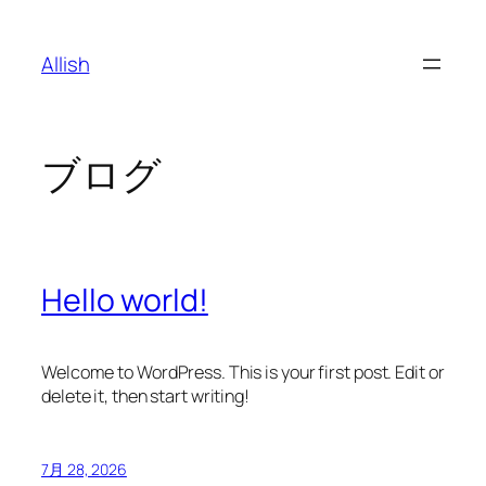
内
容
Allish
を
ス
キ
ッ
ブログ
プ
Hello world!
Welcome to WordPress. This is your first post. Edit or
delete it, then start writing!
7月 28, 2026